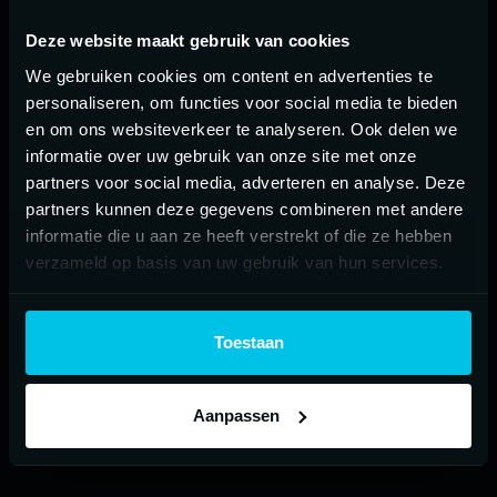
Digitale strategie
Corporate website
Websiteontwikkeling
Digital tooling
Deze website maakt gebruik van cookies
Marketing & Growth
We gebruiken cookies om content en advertenties te
personaliseren, om functies voor social media te bieden
Elf websites voor de merken van
en om ons websiteverkeer te analyseren. Ook delen we
6 leefgebieden
Groep De Hoop
informatie over uw gebruik van onze site met onze
Elf websites voor de merken van Groep De H
partners voor social media, adverteren en analyse. Deze
Digitale strategie
Corporate website
partners kunnen deze gegevens combineren met andere
Websiteontwikkeling
informatie die u aan ze heeft verstrekt of die ze hebben
Een toegankelijke website voor
verzameld op basis van uw gebruik van hun services.
iedereen in Middelburg en Veere
Een toegankelijke website voor iedereen in M
Toestaan
Laad meer cases
Aanpassen