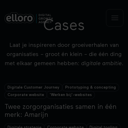
Cases
Laat je inspireren door groeiverhalen van
organisaties – groot én klein – die één ding
met elkaar gemeen hebben:
digitale ambitie
.
200+ Sollicitaties per maand
Digitale Customer Journey
Prototyping & concepting
Corporate website
‘Werken bij’-websites
Twee zorgorganisaties samen in één
#1 In zoekmachines
merk: Amarijn
Twee zorgorganisaties samen in één merk: Am
Digitale strategie
Corporate website
Digital tooling