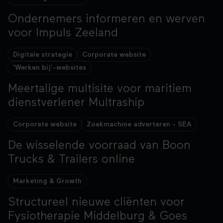
Ondernemers informeren en werven
voor Impuls Zeeland
Ondernemers informeren en werven voor Imp
Digitale strategie
Corporate website
‘Werken bij’-websites
Meertalige multisite voor maritiem
dienstverlener Multraship
Meertalige multisite voor maritiem dienstverle
Corporate website
Zoekmachine adverteren - SEA
De wisselende voorraad van Boon
150+ Gem. leads p/m
Trucks & Trailers online
De wisselende voorraad van Boon Trucks & Tra
Marketing & Growth
Structureel nieuwe cliënten voor
+1500 sollicitaties per jaar
Fysiotherapie Middelburg & Goes