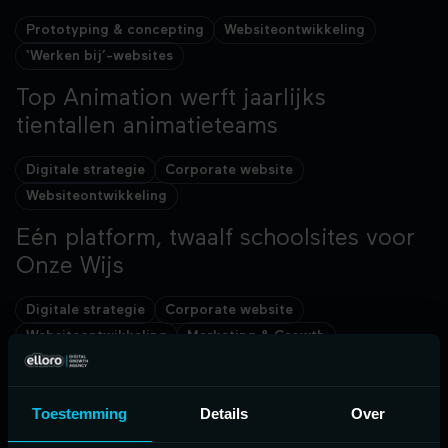
Structureel nieuwe cliënten voor Fysiotherap
Prototyping & concepting
Websiteontwikkeling
‘Werken bij’-websites
Top Animation werft jaarlijks
12 schoolsites
tientallen animatieteams
Top Animation werft jaarlijks tientallen anima
Digitale strategie
Corporate website
Websiteontwikkeling
Eén platform, twaalf schoolsites voor
8 merken
Onze Wijs
Eén platform, twaalf schoolsites voor Onze Wi
Digitale strategie
Corporate website
Websiteontwikkeling
Marketing & Growth
Acht Zeeuwse verblijven onder het
11 websites
merk Zeayou
Toestemming
Details
Over
Acht Zeeuwse verblijven onder het merk Zeay